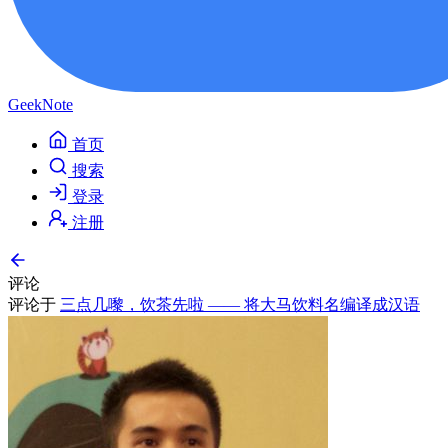
GeekNote
首页
搜索
登录
注册
评论
评论于
三点几嚟，饮茶先啦 —— 将大马饮料名编译成汉语