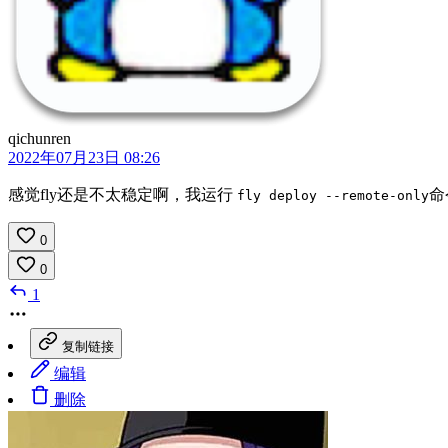
qichunren
2022年07月23日 08:26
感觉fly还是不太稳定啊，我运行
命
fly deploy --remote-only
0
0
1
复制链接
编辑
删除