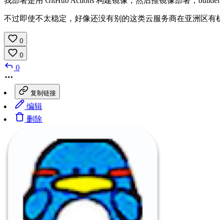
我部署是用 GitHub Actions 构建镜像，然后推镜像部署，bu
不过即使不太稳定，好像还没有别的这类云服务商在亚洲区有
0
0
0
复制链接
编辑
删除