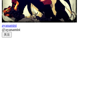
ayanamist
@ayanamist
关注