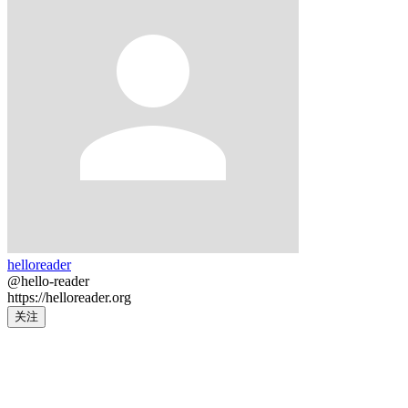
helloreader
@hello-reader
https://helloreader.org
关注