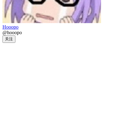
Hooopo
@hooopo
关注