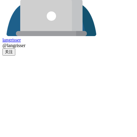
langrisser
@langrisser
关注