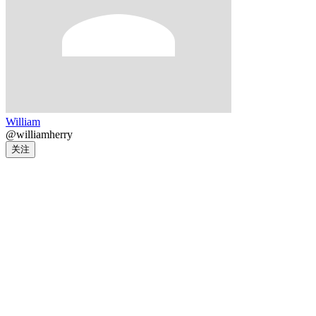
William
@williamherry
关注