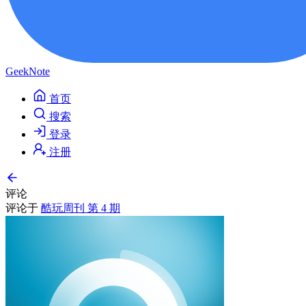
GeekNote
首页
搜索
登录
注册
评论
评论于
酷玩周刊 第 4 期