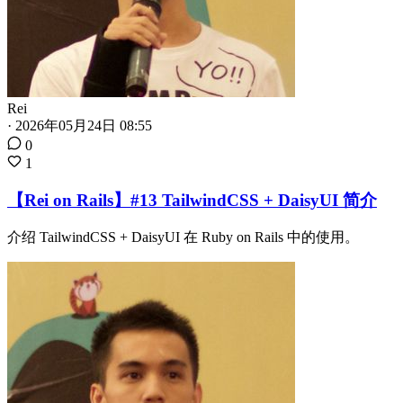
Rei
·
2026年05月24日 08:55
0
1
【Rei on Rails】#13 TailwindCSS + DaisyUI 简介
介绍 TailwindCSS + DaisyUI 在 Ruby on Rails 中的使用。