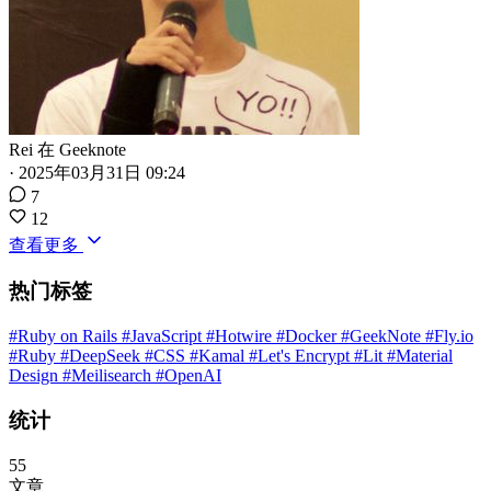
Rei
在
Geeknote
·
2025年03月31日 09:24
7
12
查看更多
热门标签
#Ruby on Rails
#JavaScript
#Hotwire
#Docker
#GeekNote
#Fly.io
#Ruby
#DeepSeek
#CSS
#Kamal
#Let's Encrypt
#Lit
#Material
Design
#Meilisearch
#OpenAI
统计
55
文章