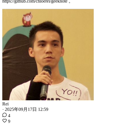
https://github.com/chloerei/geeknote 。
Rei
·
2025年09月17日 12:59
4
9