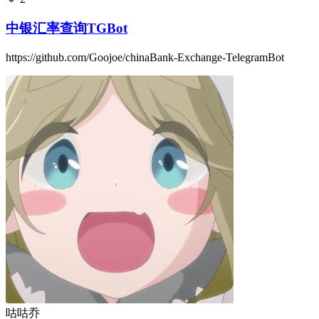
中银汇率查询TGBot
https://github.com/Goojoe/chinaBank-Exchange-TelegramBot
咕咕乔