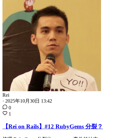
Rei
·
2025年10月30日 13:42
0
1
【Rei on Rails】#12 RubyGems 分裂？