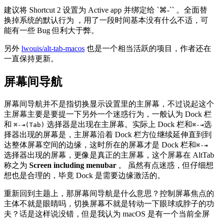
建议将 Shortcut 2 设置为 Active app 并绑定给 `⌘-`` 。全面替
换掉系统的默认行为 ，用了一段时间基本没有什么不适，可
能有一些 Bug 但利大于弊。
另外
lwouis/alt-tab-macos
也是一个相当活跃的项目，作者还在
一直保持更新。
屏幕间导航
屏幕间导航并不是指切换显示设置里的主屏幕，不过说起这个
主屏幕主要是要提一下另外一个迷惑行为，一般认为 Dock 栏
和
选择器是出现在主屏幕。实际上 Dock 栏和
选
⌘-⇥(Tab)
⌘-⇥
择器出现的屏幕是，主屏幕沿着 Dock 栏方位继续延伸直到到
达整体屏幕空间的边缘，这时所在的屏幕才是 Dock 栏和
⌘-⇥
选择器出现的屏幕，更像是真正的主屏幕，这个屏幕在 AltTab
称之为
Screen including menubar
。 虽然有点迷惑，但仔细想
想也是合理的，毕竟 Dock 是需要边缘激活的。
重新回到主题上，那屏幕间导航是什么意思？控制屏幕焦点的
主体不就是眼睛吗，切换屏幕不就是转动一下眼球或脖子的功
夫？话是这样说没错，但是我认为 macOS 是有一个当前全屏