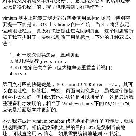
如果能支持右键菜单那就更好了。总之能熟悉 vi 的话用起来
应该是得心应手的，按
也能看到所有操作指南。
?
vimium 基本上能覆盖我大部分需要使用鼠标的场景。特别需
要提一下的是 macOS 上 Chrome 的一个坑，当
将焦点定
⌘+l
位到地址栏后，竟没有快捷键让焦点回到页面。这个问题曾折
腾了我不少时间，最终找到除了用鼠标点一下外的几种花式办
法：
tab 一次次切换焦点，直到页面
地址栏执行
javascript:
搜索任意字符（但大概率会重置当前视口）
⌘+f
⌘+⌥+↑
第四点对应的快捷键是，
+
+
/
。其可
⌘ Command
⌥ Option
↑
↓
以在地址栏、标签栏、书签、页面间切换焦点，虽然这个按键
组合不太友好，但相比其他办法还是可以接受的。这是最近我
整理资料才发现的，相当于 Windows/Linux 下的
,
F6/Ctrl+F6
应该是后面版本才更新的。
不过我养成用 vimium omnibar 代替地址栏操作的习惯后，就摆
脱这困扰了。相信定位到地址栏的目的 80% 是复制当前地
址，可以直接用
搞定。如果需要编辑地址则
搞定。
yy
ge