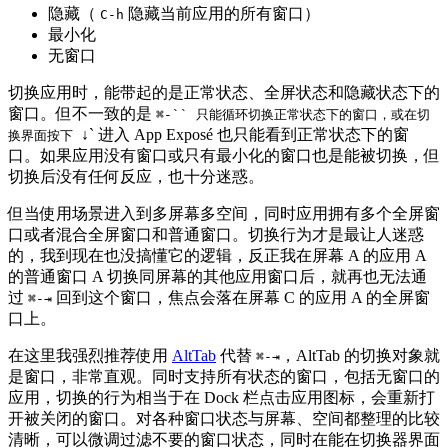
隐藏（
隐藏当前应用的所有窗口）
C-h
最小化
无窗口
切换应用时，能带起的是正常状态、全屏状态和隐藏状态下的
窗口。但不一致的是
⌘-`` 只能循环切换正常状态下的窗口，或在切
↓` 进入 App Exposé 也只能看到正常状态下的窗
换界面按下
口。如果应用没有窗口或只有最小化的窗口也是能被切换，但
切换后没有任何反应，也十分迷惑。
但当使用场景进入到多屏幕多空间，同时应用拥有多个全屏窗
口或者混合全屏窗口和普通窗口。切换行为才是最让人迷惑
的，我到现在也没搞懂它的逻辑，反正我在屏幕 A 的应用 A
的普通窗口 A 切换同屏幕的其他应用窗口后，就再也无法通
过
回到这个窗口，焦点会落在屏幕 C 的应用 A 的全屏窗
⌘-⇥
口上。
在这里我强烈推荐使用
AltTab
代替
，AltTab 的切换对象就
⌘-⇥
是窗口，非常直观。同时支持所有状态的窗口，包括无窗口的
应用，切换的行为相当于在 Dock 栏点击应用图标，会重新打
开被关闭的窗口。对各种窗口状态与屏幕、空间都整理的比较
清晰，可以微调过滤不要的窗口状态，同时在能在切换器界面