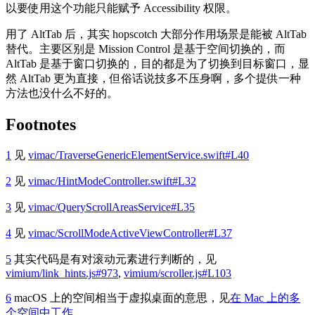
以要使用这个功能只能赋予 Accessibility 权限。
用了 AltTab 后，其实 hopscotch 大部分作用场景是能被 AltTab
替代。主要区别是 Mission Control 是基于空间切换的，而
AltTab 是基于窗口切换的，目的都是为了切换到目标窗口，显
然 AltTab 更为直接，但俗话说技多不压身啊，多个提供一种
方法也没什么不好的。
Footnotes
1
见
vimac/TraverseGenericElementService.swift#L40
2
见
vimac/HintModeController.swift#L32
3
见
vimac/QueryScrollAreasService#L35
4
见
vimac/ScrollModeActiveViewController#L37
5
其实代码是有对滚动元素进行判断的，见
vimium/link
_
hints.js#973
,
vimium/scroller.js#L103
6
macOS 上的空间相当于虚拟桌面的意思，见
在 Mac 上的多
个空间中工作
。