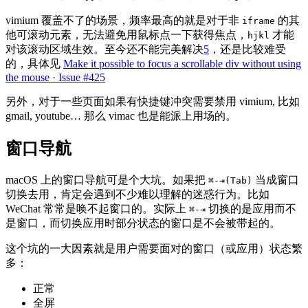
vimium 覆盖不了的场景，频率最高的就是对于非
的其
iframe
他可滚动元素，无法避免用鼠标点一下获得焦点，
才能
hjkl
对该滚动区域生效。至今还不能完美解决
5
，还是比较难受
的，具体见
Make it possible to focus a scrollable div without using
the mouse · Issue #425
另外，对于一些页面如果有快捷键冲突需要禁用 vimium, 比如
gmail, youtube… 那么 vimac 也是能派上用场的。
窗口导航
macOS 上的窗口导航可是个大坑。如果把
当成窗口
⌘-⇥(Tab)
切换去用，肯定会遇到不少难以理解的迷惑行为。比如
WeChat 常常是唤不起窗口的。实际上
切换的是应用而不
⌘-⇥
是窗口，而切换应用时部分状态的窗口是不会被带起的。
这个坑的一大因素就是用户需要面对的窗口（或应用）状态繁
多：
正常
全屏