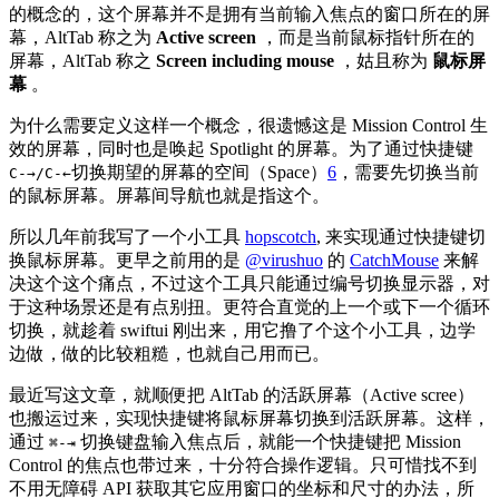
的概念的，这个屏幕并不是拥有当前输入焦点的窗口所在的屏
幕，AltTab 称之为
Active screen
，而是当前鼠标指针所在的
屏幕，AltTab 称之
Screen including mouse
，姑且称为
鼠标屏
幕
。
为什么需要定义这样一个概念，很遗憾这是 Mission Control 生
效的屏幕，同时也是唤起 Spotlight 的屏幕。为了通过快捷键
切换期望的屏幕的空间（Space）
6
，需要先切换当前
C-→/C-←
的鼠标屏幕。屏幕间导航也就是指这个。
所以几年前我写了一个小工具
hopscotch
, 来实现通过快捷键切
换鼠标屏幕。更早之前用的是
@virushuo
的
CatchMouse
来解
决这个这个痛点，不过这个工具只能通过编号切换显示器，对
于这种场景还是有点别扭。更符合直觉的上一个或下一个循环
切换，就趁着 swiftui 刚出来，用它撸了个这个小工具，边学
边做，做的比较粗糙，也就自己用而已。
最近写这文章，就顺便把 AltTab 的活跃屏幕（Active scree）
也搬运过来，实现快捷键将鼠标屏幕切换到活跃屏幕。这样，
通过
切换键盘输入焦点后，就能一个快捷键把 Mission
⌘-⇥
Control 的焦点也带过来，十分符合操作逻辑。只可惜找不到
不用无障碍 API 获取其它应用窗口的坐标和尺寸的办法，所