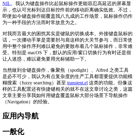
NIL
。我认为键盘操作比起鼠标操作更能容忍高延迟的屏幕显
示，也认可光标到达目标控件前的移动距离确实低效。不过，
即便如今键盘操作能覆盖我八九成的工作场景，鼠标操作仍作
为一种手段的方法而时常故意为之。
对我而言最大的困扰其实是键鼠的切换成本。外接键盘鼠标的
话，一次挪动手掌是需要肘与肩这样的大关节参与，而日常使
用中整个操作序列难以避免的要散布着几个鼠标操作，非常难
受。特别是 macOS 下，默认的应用/窗口切换行为有时还是很
让人迷惑，难以避免要用光标辅助一下。
当然做到全键盘操作，像聚焦（spotlight）、Alfred 之类工具
是必不可少，我认为有点复杂度的生产工具都需要提供功能模
糊搜索（fuzzy searching）甚至
transient.el
这类的功能。但像这
样的工具配置还有快捷键相关的就不在这文章讨论之类，这篇
文章主要分享我如何用键盘覆盖鼠标大部分场景下导航操作
（Navigation）的经验。
应用内导航
一般化