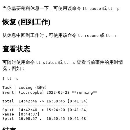
当你需要稍稍休息一下，可使用该命令
或
tt pause
tt -p
恢复 (回到工作)
从休息中回到工作时，可使用该命令
或
tt resume
tt -r
查看状态
可随时使用命令
或
查看当前事件的用时情
tt status
tt -s
况，例如：
$ 
tt 
-s
Task | coding 
(
编程
)
Event| 
(
id
:rcbpba
)
 2022-05-23 
**
running
**
total  14:42:46 -> 16:50:45 
[
-------------------------------------
Split  14:42:46 -> 15:24:20 
[
0:41:34]

Pause  
[
0:44:37]

Split  16:08:57 .. 16:50:45 
[