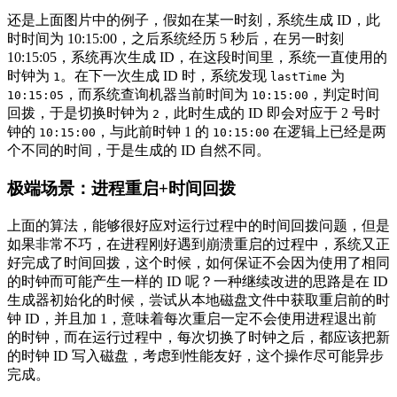
还是上面图片中的例子，假如在某一时刻，系统生成 ID，此
时时间为 10:15:00，之后系统经历 5 秒后，在另一时刻
10:15:05，系统再次生成 ID，在这段时间里，系统一直使用的
时钟为
。在下一次生成 ID 时，系统发现
为
1
lastTime
，而系统查询机器当前时间为
，判定时间
10:15:05
10:15:00
回拨，于是切换时钟为
，此时生成的 ID 即会对应于 2 号时
2
钟的
，与此前时钟 1 的
在逻辑上已经是两
10:15:00
10:15:00
个不同的时间，于是生成的 ID 自然不同。
极端场景：进程重启+时间回拨
上面的算法，能够很好应对运行过程中的时间回拨问题，但是
如果非常不巧，在进程刚好遇到崩溃重启的过程中，系统又正
好完成了时间回拨，这个时候，如何保证不会因为使用了相同
的时钟而可能产生一样的 ID 呢？一种继续改进的思路是在 ID
生成器初始化的时候，尝试从本地磁盘文件中获取重启前的时
钟 ID，并且加 1，意味着每次重启一定不会使用进程退出前
的时钟，而在运行过程中，每次切换了时钟之后，都应该把新
的时钟 ID 写入磁盘，考虑到性能友好，这个操作尽可能异步
完成。