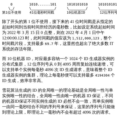
0
1010.
....
.101
1010101010
101010101
\
_
/
\
___________
/
\
________
/
\
________
第1位不使用
41
位毫秒时间戳
10
位机器ID
12
位序列
除了开头的第 1 位不使用，接下来的 41 位时间戳是从指定的
起始时间到当前时间所经历的毫秒数，比如设定系统起始时间
为 2022 年 3 月 15 日 0 点整，则在 2022 年 4 月 1 日中午
12:00:00.123 时，此时间戳的值应该为
，整个
1,512,000,123
时间戳片段，支持最多
年，这显然也超出了绝大多数 IT
69.7
系统的存活年限。
而 10 位机器 ID，对应最多容纳一个 1024 个 ID 生成器实例的
分布式集群，12 位序列号从 0 到 4095 周而复始连续递增，可
以支持单个实例每毫秒 4096 次 ID 生成请求，意味着整个 ID
生成器实例的集群，理论上每毫秒便可以支持最多
个
4194304
ID 生成，效率非常高。
雪花算法生成的 ID 的全局唯一的理论基础是全局唯一性与单
实例唯一性的结合，全局唯一性由唯一的机器 ID 保证，不同
的机器ID保证不同实例生成的 ID 必然不会一致，而单实例唯
一由同一毫秒结合不同的序列号来保证，这里的序列号只能做
到理论上限，即理论上一毫秒内不会有超过 4096 次的请求。