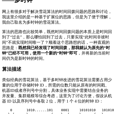
网上有很多对于解决雪花算法的时间回拨问题的思路和讨论，
我这里介绍的是一种基于扩展位的思路，但是为了便于理解，
我自己取名为多时钟的雪花算法。
算法的思路也比较简单，既然时间回拨问题的本质上是时间回
到了“过去”，那么哪怕回到了过去，只要实现“此时间非彼时
间”不就实现时间唯一了？顺着这个思路想的话，一种直观的
思路是：
既然我已经发现了时间回拨，那我就认为原先的“时
钟”已经不可用，使用一个新的“时钟”即可
，并将新的当前时
间仍为是新时钟的时间。
算法描述
类似经典的雪花算法，基于多时钟改进的雪花算法需要占用少
量的位用于存储时钟 ID，所需的位数只能从原有的时间戳、
机器ID或者序列号中分割，具体业务实现中需要结合业务的
并发量、集群规模等综合考虑，这里为了讨论方便，假设从机
器 ID 以及序列号中各取 2 位，用于 1 个 4 位的时钟 ID：
0
1010.
....
.101
0001
10101010
101010
\
_
/
\
___________
/
\
__
/
\
______
/
\
_____