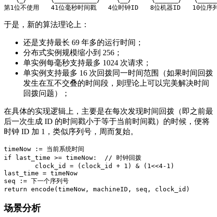
第1位不使用
41
位毫秒时间戳
4
位时钟ID
8
位机器ID
10
位序
于是，新的算法理论上：
还是支持最长 69 年多的运行时间；
分布式实例规模缩小到 256；
单实例每毫秒支持最多 1024 次请求；
单实例支持最多 16 次回拨同一时间范围（如果时间回拨
发生在互不交叠的时间段，则理论上可以完美解决时间
回拨问题）；
在具体的实现逻辑上，主要是在每次发现时间回拨（即之前最
后一次生成 ID 的时间戳小于等于当前时间戳）的时候，便将
时钟 ID 加 1，类似序列号，周而复始。
timeNow
:=
当前系统时间
if
last_time
>=
timeNow
:
// 时钟回拨
clock_id
=
(
clock_id
+
1
)
&
(
1
<<
4
-
1
)
last_time
=
timeNow
seq
:=
下一个序列号
return
encode
(
timeNow
,
machineID
,
seq
,
clock_id
)
场景分析