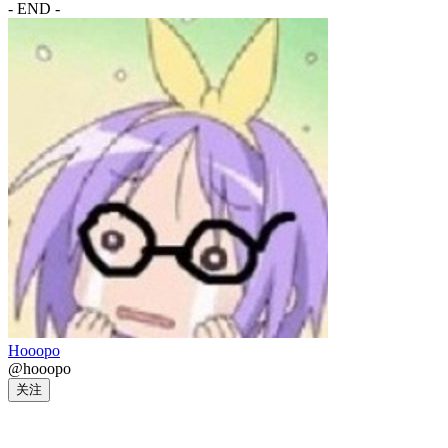
- END -
Hooopo
@hooopo
关注