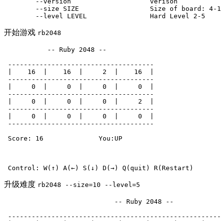
--
version
verison
--
size
SIZE
Size
of
board: 
4
-
1
--
level
LEVEL
Hard
Level
2
-
5
开始游戏
rb2048
           -- Ruby 2048 --

 -------------------------------------

 |    16  |    16  |     2  |    16  |

 -------------------------------------

 |     0  |     0  |     0  |     0  |

 -------------------------------------

 |     0  |     0  |     0  |     2  |

 -------------------------------------

 |     0  |     0  |     0  |     0  |

 -------------------------------------

 Score: 16              You:UP

升级难度
rb2048 --size=10 --level=5
                            -- Ruby 2048 --

 ------------------------------------------------------