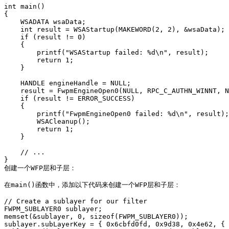
int main()

{

    WSADATA wsaData;

    int result = WSAStartup(MAKEWORD(2, 2), &wsaData);

    if (result != 0)

    {

        printf("WSAStartup failed: %d\n", result);

        return 1;

    }

    HANDLE engineHandle = NULL;

    result = FwpmEngineOpen0(NULL, RPC_C_AUTHN_WINNT, N
    if (result != ERROR_SUCCESS)

    {

        printf("FwpmEngineOpen0 failed: %d\n", result);

        WSACleanup();

        return 1;

    }

    // ...

}

创建一个WFP层和子层：

在main()函数中，添加以下代码来创建一个WFP层和子层：

// Create a sublayer for our filter

FWPM_SUBLAYER0 sublayer;

memset(&sublayer, 0, sizeof(FWPM_SUBLAYER0));

sublayer.subLayerKey = { 0x6cbfd0fd, 0x9d38, 0x4e62, { 