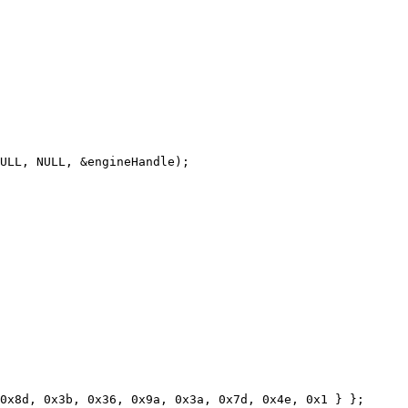
ULL, NULL, &engineHandle);

0x8d, 0x3b, 0x36, 0x9a, 0x3a, 0x7d, 0x4e, 0x1 } };
