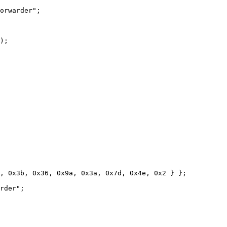
orwarder";

);

, 0x3b, 0x36, 0x9a, 0x3a, 0x7d, 0x4e, 0x2 } };

rder";
