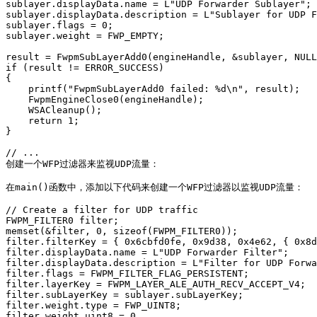
sublayer.displayData.name = L"UDP Forwarder Sublayer";

sublayer.displayData.description = L"Sublayer for UDP F
sublayer.flags = 0;

sublayer.weight = FWP_EMPTY;

result = FwpmSubLayerAdd0(engineHandle, &sublayer, NULL
if (result != ERROR_SUCCESS)

{

    printf("FwpmSubLayerAdd0 failed: %d\n", result);

    FwpmEngineClose0(engineHandle);

    WSACleanup();

    return 1;

}

// ...

创建一个WFP过滤器来监视UDP流量：

在main()函数中，添加以下代码来创建一个WFP过滤器以监视UDP流量：

// Create a filter for UDP traffic

FWPM_FILTER0 filter;

memset(&filter, 0, sizeof(FWPM_FILTER0));

filter.filterKey = { 0x6cbfd0fe, 0x9d38, 0x4e62, { 0x8d
filter.displayData.name = L"UDP Forwarder Filter";

filter.displayData.description = L"Filter for UDP Forwa
filter.flags = FWPM_FILTER_FLAG_PERSISTENT;

filter.layerKey = FWPM_LAYER_ALE_AUTH_RECV_ACCEPT_V4;

filter.subLayerKey = sublayer.subLayerKey;

filter.weight.type = FWP_UINT8;
