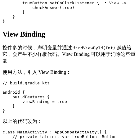
trueButton
.
setOnClickListener
{
_
:
View
->
checkAnswer
(
true
)
}
}
}
View Binding
控件多的时候，声明变量并通过
赋值给
findViewById(Int)
它，会产生不少样板代码。View Binding 可以用于消除这些重
复。
使用方法，引入 View Binding：
// build.gradle.kts

android {

    buildFeatures {  

        viewBinding = true  

    }

以上的代码改为：
class
MainActivity
:
AppCompatActivity
()
{
// private lateinit var trueButton: Button