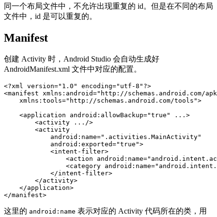
同一个布局文件中，不允许出现重复的 id。但是在不同的布局
文件中，id 是可以重复的。
Manifest
创建 Activity 时，Android Studio 会自动生成好
AndroidManifest.xml 文件中对应的配置。
<?xml version="1.0" encoding="utf-8"?>
<manifest
xmlns:android=
"http://schemas.android.com/apk
xmlns:tools=
"http://schemas.android.com/tools"
>
<application
android:allowBackup=
"true"
...
>
<activity
...
/>
<activity
android:name=
".activities.MainActivity"
android:exported=
"true"
>
<intent-filter>
<action
android:name=
"android.intent.ac
<category
android:name=
"android.intent.
</intent-filter>
</activity>
</application>
</manifest>
这里的
表示对应的 Activity 代码所在的类，用
android:name