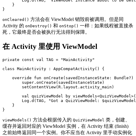
Log
.
d
(
TAG
,
"ViewModel instance about to be dest
}
}
方法会在 ViewModel 销毁前被调用。但是同
onCleared()
Activity 的
和
一样：如果线程被直接杀
onDestroy()
onStop()
死，它最终是否会被执行无法得到保障。
在 Activity 里使用 ViewModel
private
const
val
TAG
=
"MainActivity"
class
MainActivity
:
AppCompatActivity
()
{
override
fun
onCreate
(
savedInstanceState
:
Bundle
?)
super
.
onCreate
(
savedInstanceState
)
setContentView
(
R
.
layout
.
activity_main
)
val
quizViewModel
by
viewModels
<
QuizViewModel
>(
Log
.
d
(
TAG
,
"Got a QuizViewModel: $quizViewModel
}
}
方法会根据传入的
类，创建、
viewModels()
QuizViewModel
缓存并返回对应的 ViewModel 实例，在 Activity 结束 (finish)
之前始终返回同一个实例。你不应当在 Activity 里手动实例化