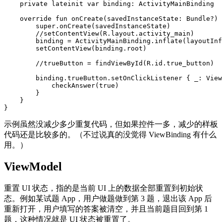
private
lateinit
var
binding
:
ActivityMainBinding
override
fun
onCreate
(
savedInstanceState
:
Bundle
?)
super
.
onCreate
(
savedInstanceState
)
//setContentView(R.layout.activity_main)  
binding
=
ActivityMainBinding
.
inflate
(
layoutInf
setContentView
(
binding
.
root
)
//trueButton = findViewById(R.id.true_button)
binding
.
trueButton
.
setOnClickListener
{
_
:
View
checkAnswer
(
true
)
}
}
}
示例虽然没减少多少重复代码，但如果控件一多，减少的样板
代码还是比较多的。（不过说真的没觉得 ViewBinding 有什么
用。）
ViewModel
重置 UI 状态，指的是当前 UI 上的数据全部重置到初始状
态。例如某试题 App，用户做题做到第 3 题，退出该 App 后
重新打开，用户填写的答案被清空，并且当前题目回到第 1
题，这种情况就是 UI 状态被重置了。