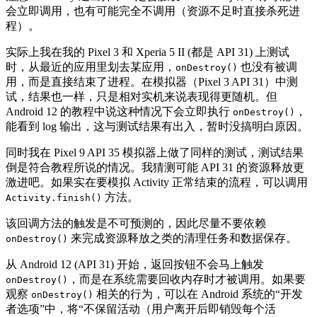
会立即调用，也有可能完全不调用（资源不足时直接杀死进
程）。
实际上我在我的 Pixel 3 和 Xperia 5 II (都是 API 31) 上测试
时，从最近的应用里划去某应用，
也没有被调
onDestroy()
用，而是直接结束了进程。在模拟器（Pixel 3 API 31）中测
试，结果也一样，只是相对实机来说表现得更随机。但
Android 12 的教程中说这种情况下会立即执行
，
onDestroy()
能看到 log 输出，这与测试结果有出入，暂时没搞明白原因。
同时我在 Pixel 9 API 35 模拟器上做了同样的测试，测试结果
倒是符合教程所说的情况。我猜测可能 API 31 的资源释放更
激进吧。如果实在要模拟 Activity 正常结束的流程，可以调用
方法。
Activity.finish()
该回调方法的触发是不可预测的，因此尽量不要依赖
来完成资源释放之类的清理任务和数据保存。
onDestroy()
从 Android 12 (API 31) 开始，返回按钮不会马上触发
，而是在系统需要回收内存时才被调用。如果要
onDestroy()
观察
相关的行为，可以在 Android 系统的“开发
onDestroy()
者选项”中，将“不保留活动（用户离开后即销毁每个活