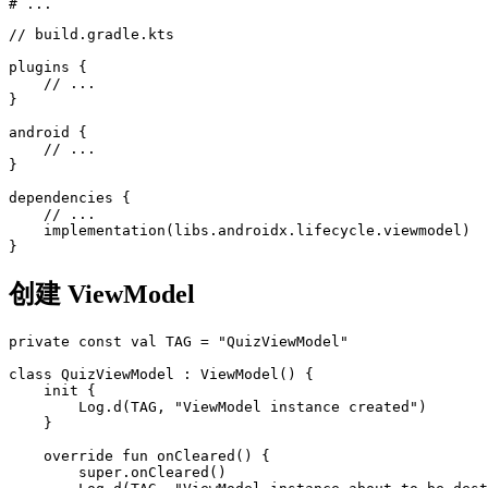
# ...
// build.gradle.kts

plugins {  

    // ...

}  

android {  

    // ...

}

dependencies {  

    // ...

    implementation(libs.androidx.lifecycle.viewmodel)  

创建 ViewModel
private
const
val
TAG
=
"QuizViewModel"
class
QuizViewModel
:
ViewModel
()
{
init
{
Log
.
d
(
TAG
,
"ViewModel instance created"
)
}
override
fun
onCleared
()
{
super
.
onCleared
()