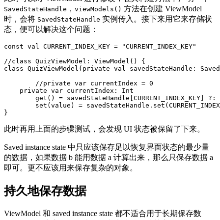
，
方法在创建 ViewModel
SavedStateHandle
viewModels()
时，会将
实例传入。接下来用它来存储状
SavedStateHandle
态，便可以解决这个问题：
const
val
CURRENT_INDEX_KEY
=
"CURRENT_INDEX_KEY"
//class QuizViewModel: ViewModel() {
class
QuizViewModel
(
private
val
savedStateHandle
:
Saved
//private var currentIndex = 0
private
var
currentIndex
:
Int
get
()
=
savedStateHandle
[
CURRENT_INDEX_KEY
]
?:
set
(
value
)
=
savedStateHandle
.
set
(
CURRENT_INDEX
}
此时再用上面的步骤测试，会发现 UI 状态被保留了下来。
Saved instance state 中只应该保存足以恢复界面状态的最少量
的数据，如果数据 b 能用数据 a 计算出来，那么只保存数据 a
即可。更不应该用来保存复杂的对象。
持久地保存数据
ViewModel 和 saved instance state 都不适合用于长期保存数