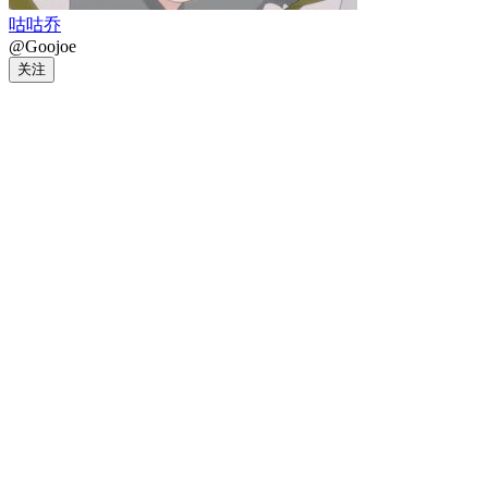
咕咕乔
@Goojoe
关注