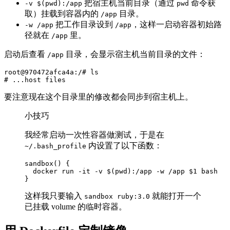
把宿主机当前目录（通过
命令获
-v $(pwd):/app
pwd
取）挂载到容器内的
目录。
/app
把工作目录设到
，这样一启动容器初始路
-w /app
/app
径就在
里。
/app
启动后查看
目录，会显示宿主机当前目录的文件：
/app
root@970472afca4a:/#
ls
#
要注意现在这个目录里的修改都会同步到宿主机上。
小技巧
我经常启动一次性容器做测试，于是在
内设置了以下函数：
~/.bash_profile
sandbox
()
{
  docker run 
-it
-v
$(
pwd
)
:/app 
-w
 /app 
$1
}
这样我只要输入
就能打开一个
sandbox ruby:3.0
已挂载 volume 的临时容器。