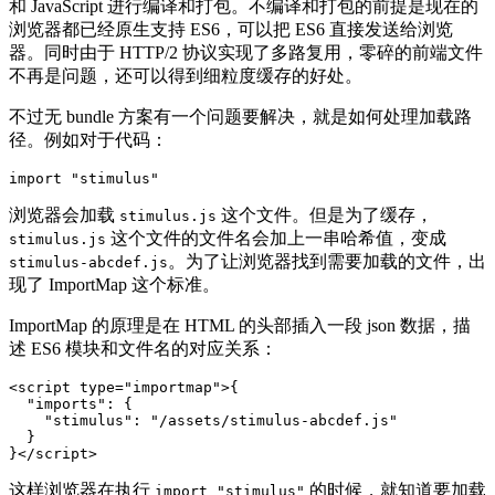
和 JavaScript 进行编译和打包。不编译和打包的前提是现在的
浏览器都已经原生支持 ES6，可以把 ES6 直接发送给浏览
器。同时由于 HTTP/2 协议实现了多路复用，零碎的前端文件
不再是问题，还可以得到细粒度缓存的好处。
不过无 bundle 方案有一个问题要解决，就是如何处理加载路
径。例如对于代码：
import
"
stimulus
"
浏览器会加载
这个文件。但是为了缓存，
stimulus.js
这个文件的文件名会加上一串哈希值，变成
stimulus.js
。为了让浏览器找到需要加载的文件，出
stimulus-abcdef.js
现了 ImportMap 这个标准。
ImportMap 的原理是在 HTML 的头部插入一段 json 数据，描
述 ES6 模块和文件名的对应关系：
<script 
type=
"importmap"
>
{
"
imports
"
:
{
"
stimulus
"
:
"
/assets/stimulus-abcdef.js
"
}
}
</script>
这样浏览器在执行
的时候，就知道要加载
import "stimulus"