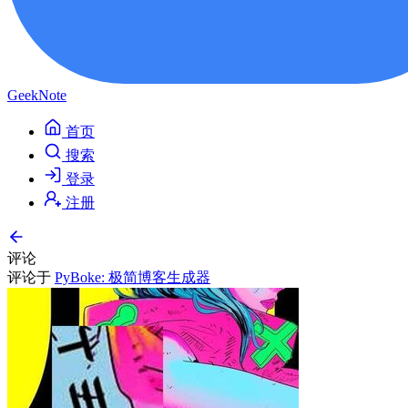
GeekNote
首页
搜索
登录
注册
评论
评论于
PyBoke: 极简博客生成器