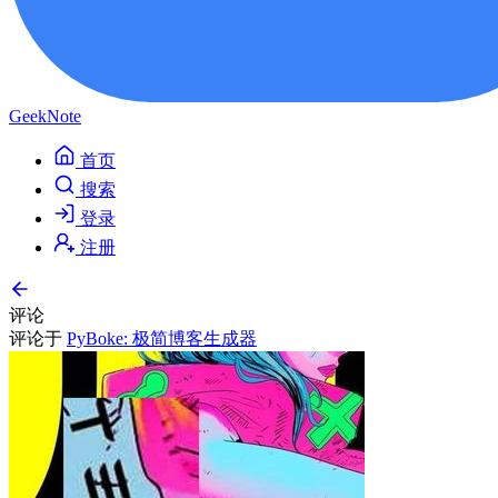
GeekNote
首页
搜索
登录
注册
评论
评论于
PyBoke: 极简博客生成器