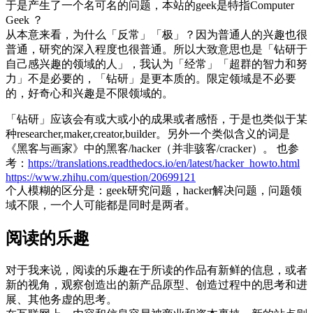
于是产生了一个名可名的问题，本站的geek是特指Computer
Geek ？
从本意来看，为什么「反常」「极」？因为普通人的兴趣也很
普通，研究的深入程度也很普通。所以大致意思也是「钻研于
自己感兴趣的领域的人」，我认为「经常」「超群的智力和努
力」不是必要的，「钻研」是更本质的。限定领域是不必要
的，好奇心和兴趣是不限领域的。
「钻研」应该会有或大或小的成果或者感悟，于是也类似于某
种researcher,maker,creator,builder。另外一个类似含义的词是
《黑客与画家》中的黑客/hacker（并非骇客/cracker）。 也参
考：
https://translations.readthedocs.io/en/latest/hacker_howto.html
https://www.zhihu.com/question/20699121
个人模糊的区分是：geek研究问题，hacker解决问题，问题领
域不限，一个人可能都是同时是两者。
阅读的乐趣
对于我来说，阅读的乐趣在于所读的作品有新鲜的信息，或者
新的视角，观察创造出的新产品原型、创造过程中的思考和进
展、其他务虚的思考。