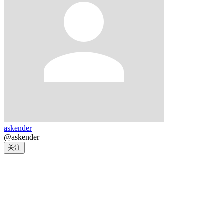
askender
@askender
关注