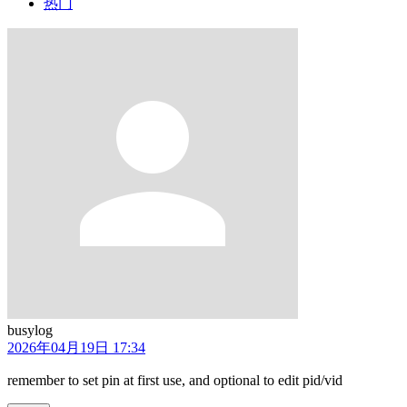
热门
busylog
2026年04月19日 17:34
remember to set pin at first use, and optional to edit pid/vid