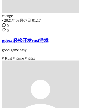
chenge
·
2021年08月07日 01:17
0
0
ggez: 轻松开发rust游戏
good game easy.
# Rust
# game
# ggez