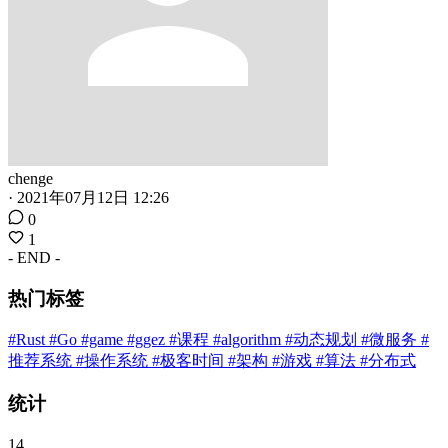
chenge
·
2021年07月12日 12:26
0
1
- END -
热门标签
#Rust
#Go
#game
#ggez
#课程
#algorithm
#动态规划
#微服务
#
推荐系统
#操作系统
#极客时间
#架构
#游戏
#算法
#分布式
统计
14