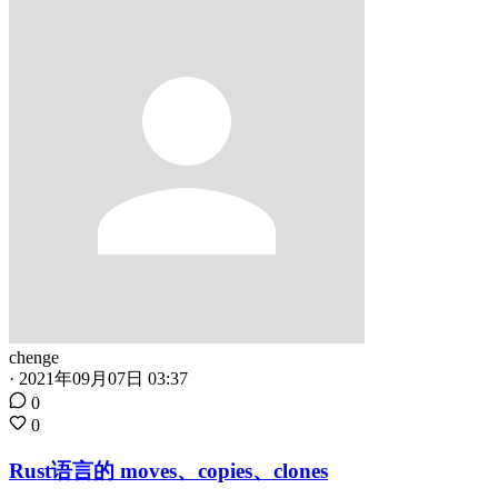
chenge
·
2021年09月07日 03:37
0
0
Rust语言的 moves、copies、clones