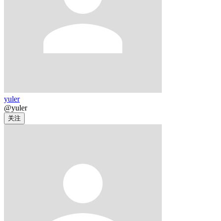
yuler
@yuler
关注