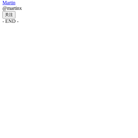
Martin
@martinx
关注
- END -