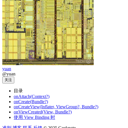
yuan
@yuan
关注
目录
onAttach(Context?)
onCreate(Bundle?)
onCreateView(Inflater, ViewGroup?, Bundle?)
onViewCreated(View, Bundle?)
使用 View Binding 时
准则
博客
联系
反馈
© 2025 Geeknote