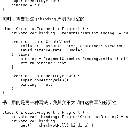
super
.
onDestroyView
()
binding
=
null
}
同时，需要把这个
声明为可空的：
binding
class
CrimeListFragment
:
Fragment
()
{
private
var
binding
:
FragmentCrimeListBinding
?
=
nu
override
fun
onCreateView
(
inflater
:
LayoutInflater
,
container
:
ViewGroup
?
savedInstanceState
:
Bundle
?
):
View
?
{
binding
=
FragmentCrimeListBinding
.
inflate
(
infl
return
binding
?.
root
}
override
fun
onDestroyView
()
{
super
.
onDestroyView
()
binding
=
null
}
}
书上用的是另一种写法，我其实不太明白这样写的必要性：
class
CrimeListFragment
:
Fragment
()
{
private
var
_binding
:
FragmentCrimeListBinding
?
=
n
private
val
binding
get
()
=
checkNotNull
(
_binding
)
{