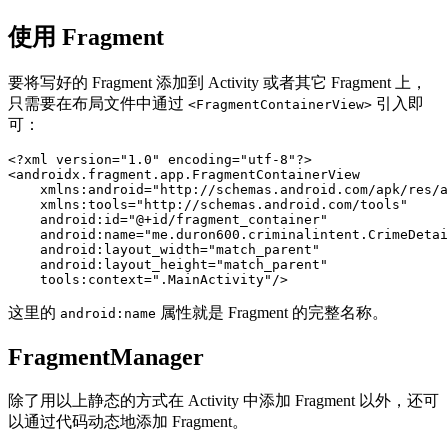
使用 Fragment
要将写好的 Fragment 添加到 Activity 或者其它 Fragment 上，
只需要在布局文件中通过
引入即
<FragmentContainerView>
可：
<?xml version="1.0" encoding="utf-8"?>
<androidx.fragment.app.FragmentContainerView
xmlns:android=
"http://schemas.android.com/apk/res/a
xmlns:tools=
"http://schemas.android.com/tools"
android:id=
"@+id/fragment_container"
android:name=
"me.duron600.criminalintent.CrimeDetai
android:layout_width=
"match_parent"
android:layout_height=
"match_parent"
tools:context=
".MainActivity"
/>
这里的
属性就是 Fragment 的完整名称。
android:name
FragmentManager
除了用以上静态的方式在 Activity 中添加 Fragment 以外，还可
以通过代码动态地添加 Fragment。