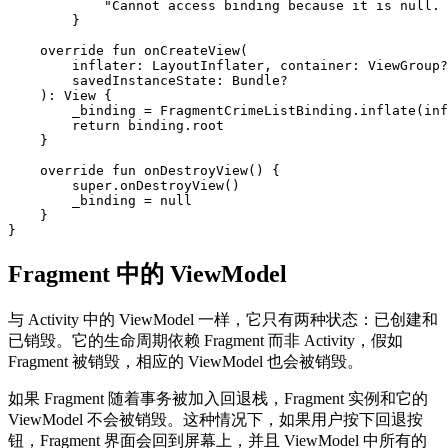
"Cannot access binding because it is null. 
}
override
fun
onCreateView
(
inflater
:
LayoutInflater
,
container
:
ViewGroup
?
savedInstanceState
:
Bundle
?
):
View
{
_binding
=
FragmentCrimeListBinding
.
inflate
(
inf
return
binding
.
root
}
override
fun
onDestroyView
()
{
super
.
onDestroyView
()
_binding
=
null
}
}
Fragment 中的 ViewModel
与 Activity 中的 ViewModel 一样，它只有两种状态：已创建和
已销毁。它的生命周期依赖 Fragment 而非 Activity，假如
Fragment 被销毁，相应的 ViewModel 也会被销毁。
如果 Fragment 随着事务被加入回退栈，Fragment 实例和它的
ViewModel 不会被销毁。这种情况下，如果用户按下回退按
钮，Fragment 界面会回到屏幕上，并且 ViewModel 中所有的