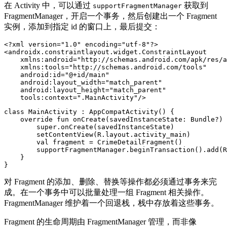
在 Activity 中，可以通过
获取到
supportFragmentManager
FragmentManager，开启一个事务，然后创建出一个 Fragment
实例，添加到指定 id 的窗口上，最后提交：
<?xml version="1.0" encoding="utf-8"?>
<androidx.constraintlayout.widget.ConstraintLayout
xmlns:android=
"http://schemas.android.com/apk/res/a
xmlns:tools=
"http://schemas.android.com/tools"
android:id=
"@+id/main"
android:layout_width=
"match_parent"
android:layout_height=
"match_parent"
tools:context=
".MainActivity"
/>
class
MainActivity
:
AppCompatActivity
()
{
override
fun
onCreate
(
savedInstanceState
:
Bundle
?)
super
.
onCreate
(
savedInstanceState
)
setContentView
(
R
.
layout
.
activity_main
)
val
fragment
=
CrimeDetailFragment
()
supportFragmentManager
.
beginTransaction
().
add
(
R
}
}
对 Fragment 的添加、删除、替换等操作都必须通过事务来完
成。在一个事务中可以批量处理一组 Fragment 相关操作。
FragmentManager 维护着一个回退栈，栈中存放着这些事务。
Fragment 的生命周期由 FragmentManager 管理，而非像