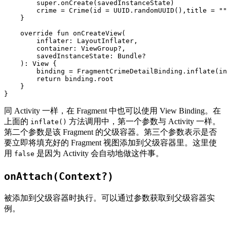
super
.
onCreate
(
savedInstanceState
)
crime
=
Crime
(
id
=
UUID
.
randomUUID
(),
title
=
""
}
override
fun
onCreateView
(
inflater
:
LayoutInflater
,
container
:
ViewGroup
?,
savedInstanceState
:
Bundle
?
):
View
{
binding
=
FragmentCrimeDetailBinding
.
inflate
(
in
return
binding
.
root
}
}
同 Activity 一样，在 Fragment 中也可以使用 View Binding。在
上面的
方法调用中，第一个参数与 Activity 一样。
inflate()
第二个参数是该 Fragment 的父级容器。第三个参数表示是否
要立即将填充好的 Fragment 视图添加到父级容器里。这里使
用
是因为 Activity 会自动地做这件事。
false
onAttach(Context?)
被添加到父级容器时执行。可以通过参数获取到父级容器实
例。