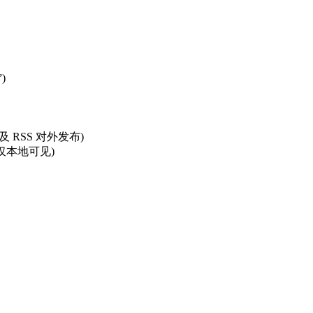
)
及 RSS 对外发布)
仅本地可见)