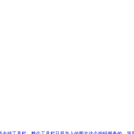
是去掉工具栏，整个工具栏只是为上传图片这个按钮服务的，等