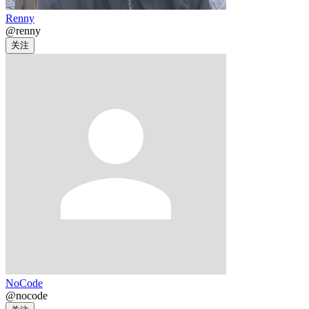
Renny
@renny
关注
NoCode
@nocode