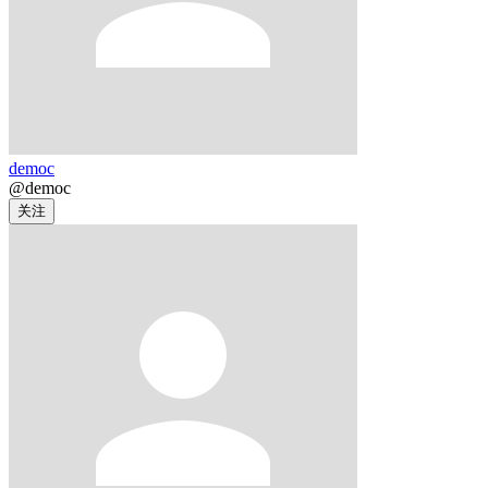
democ
@democ
关注