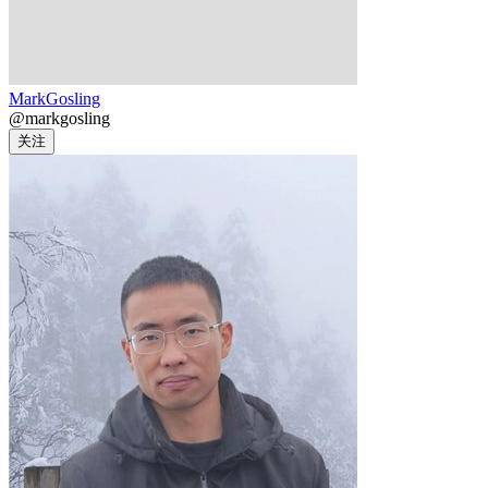
MarkGosling
@markgosling
关注