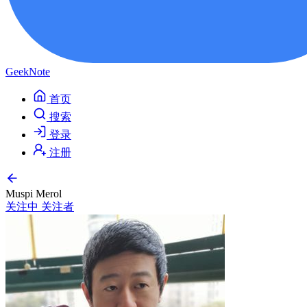
GeekNote
首页
搜索
登录
注册
Muspi Merol
关注中
关注者