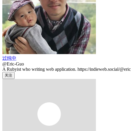
过纯中
@Eric-Guo
A Rubyist who writing web application. https://indieweb.social/@eri
关注