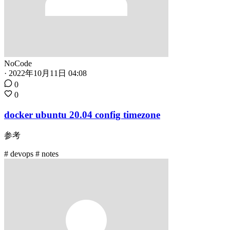
NoCode
·
2022年10月11日 04:08
0
0
docker ubuntu 20.04 config timezone
参考
# devops
# notes