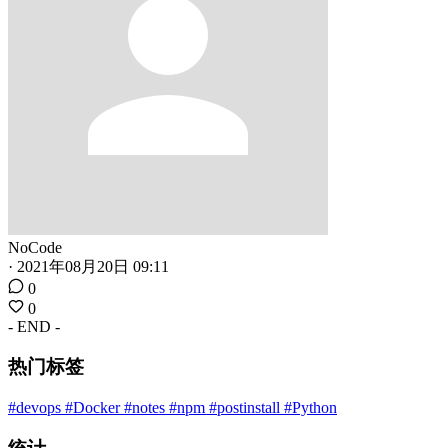
NoCode
·
2021年08月20日 09:11
0
0
- END -
热门标签
#devops
#Docker
#notes
#npm
#postinstall
#Python