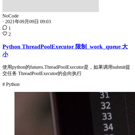
NoCode
·
2021年09月09日 09:03
1
2
Python ThreadPoolExecutor 限制_work_queue 大
小
使用python的futures.ThreadPoolExecutor是，如果调用submit提
交任务 ThreadPoolExecutor的会向执行
# Python