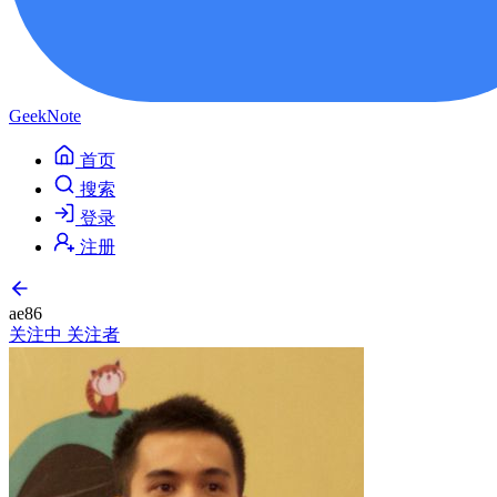
GeekNote
首页
搜索
登录
注册
ae86
关注中
关注者