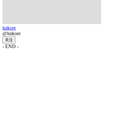
luikore
@luikore
关注
- END -