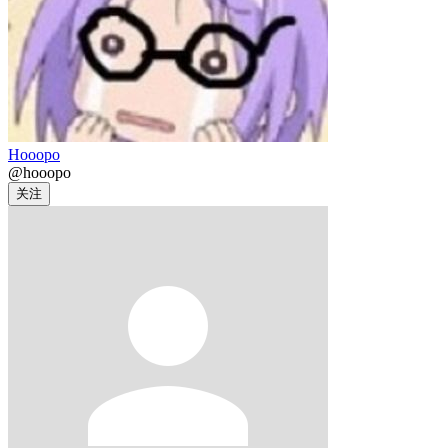
Hooopo
@hooopo
关注