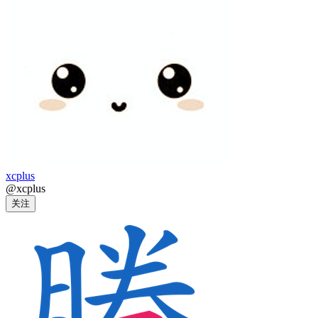
xcplus
@xcplus
关注