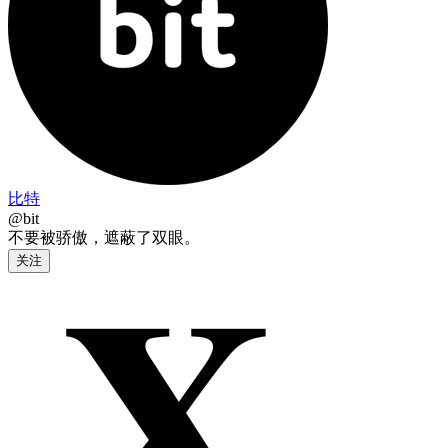
比特
@bit
不要被骄傲，遮蔽了双眼。
关注