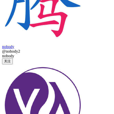
nobody
@nobody2
nobody
关注