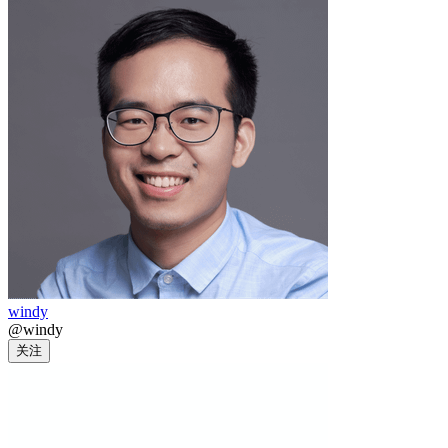
windy
@windy
关注