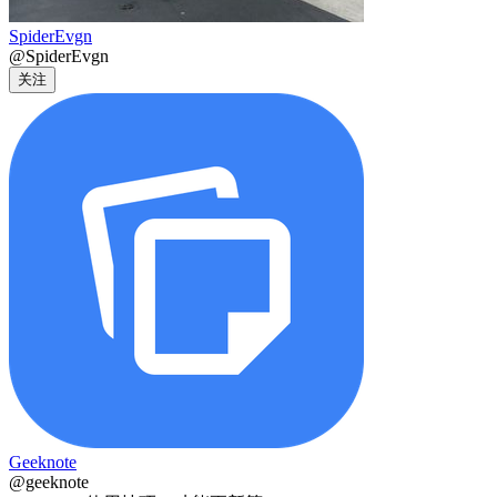
SpiderEvgn
@SpiderEvgn
关注
Geeknote
@geeknote