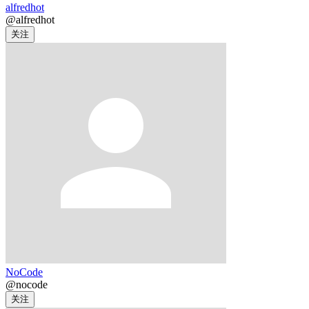
alfredhot
@alfredhot
关注
NoCode
@nocode
关注