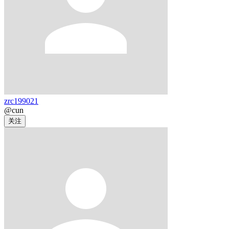
zrc199021
@cun
关注