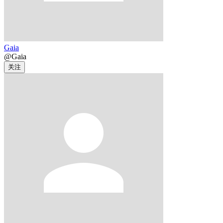
Gaia
@Gaia
关注