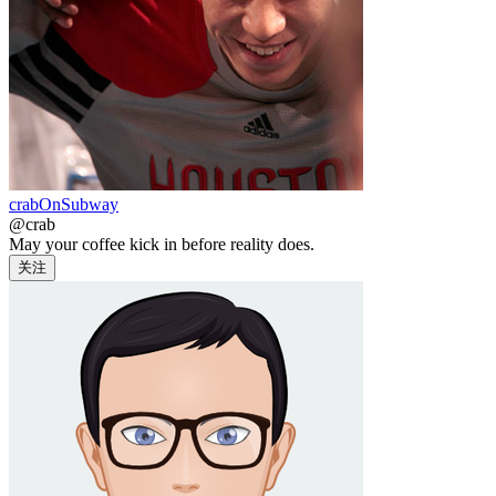
crabOnSubway
@crab
May your coffee kick in before reality does.
关注